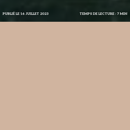
PUBLIÉ LE 16 JUILLET 2023
TEMPS DE LECTURE : 7 MIN
Comment bien préparer son voyage en Croatie ?
La Croatie est une
destination qui fait rêver
! Le
pays est un véritable condensé de parcs nationaux
merveilleux, d’îles et de plages paradisiaques bordées
par la mer Adriatique aux eaux cristallines. Et la
Croatie regorge de
trésors
, tant au niveau historique
que de sa géologie. Ce n’est d’ailleurs pas étonnant
qu’elle soit parfois surnommée la «
perle de
l’Adriatique »
.
De notre côté, nous n’avons pas été très chanceux
avec la météo. Mais au dire des locaux, cela reste
exceptionnel dans le pays donc n’ayez crainte !